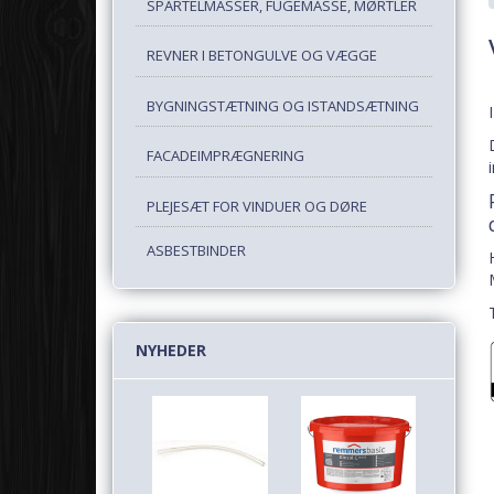
SPARTELMASSER, FUGEMASSE, MØRTLER
REVNER I BETONGULVE OG VÆGGE
BYGNINGSTÆTNING OG ISTANDSÆTNING
FACADEIMPRÆGNERING
PLEJESÆT FOR VINDUER OG DØRE
ASBESTBINDER
NYHEDER