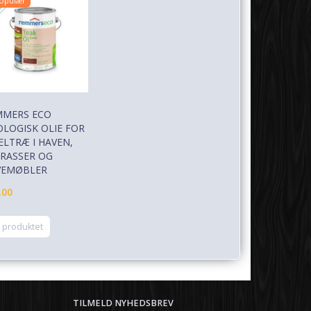
opulær
MMERS ECO
LOGISK OLIE FOR
LTRÆ I HAVEN,
RASSER OG
VEMØBLER
,00
 produktet
TILMELD NYHEDSBREV