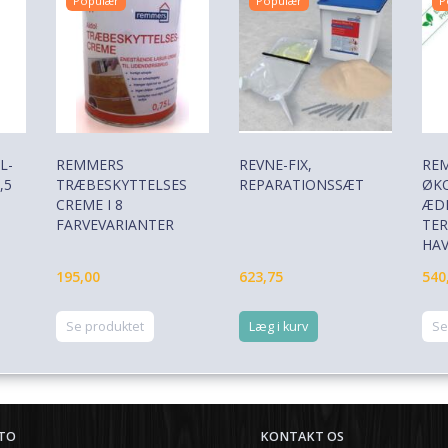
Populær
Populær
P
L-
REMMERS
REVNE-FIX,
RE
,5
TRÆBESKYTTELSES
REPARATIONSSÆT
ØKO
CREME I 8
ÆDE
FARVEVARIANTER
TER
HA
195,00
623,75
540
Se produktet
Læg i kurv
Se
TO
KONTAKT OS