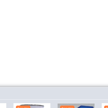
OL CREME
REMMERS ECO
REMMERS ECO
REMMERS E
] - 550
ØKOLOGISK
OLIEMALING
OLIEMALIN
UPOSE -
OLIE FOR
RAL 7662
RAL 9016 HV
 TIL
ÆDELTRÆ I
DUEBLÅ
ERING I
HAVEN,
 MOD
TERRASSER OG
IGENDE
HAVEMØBLER
I
ÆRK
0
540,00
233,75
233,75
 kurv
Se produktet
Se produktet
Se produkte