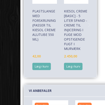
PLASTSLANGE
KIESOL CREME
KIES
MED
[BASIC] - 5
[BASIC
FORSKRUNING
LITER SPAND -
ML AL
(PASSER TIL
CREME TIL
CREME
KIESOL CREME
INJICERING I
INJIC
ALUTUBE 550
FUGE MOD
FUGE
ML)
OPSTIGENDE
OPST
FUGT I
FUGT 
MURVÆRK
MURV
42,00
2.450,00
687,5
Læg i kurv
Læg i kurv
Læg i
VI ANBEFALER