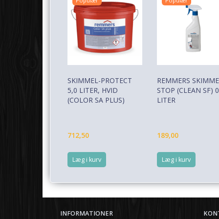
Populær
Populær
SKIMMEL-PROTECT
REMMERS SKIMME
5,0 LITER, HVID
STOP (CLEAN SF) 0
(COLOR SA PLUS)
LITER
712,50
189,00
Læg i kurv
Læg i kurv
INFORMATIONER
KON