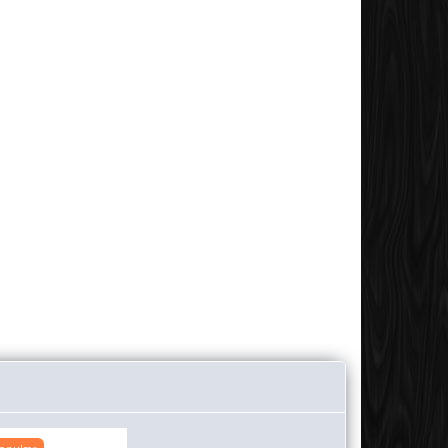
CO
REMMERS ECO
REMMERS ECO
REMMERS ECO
G
OLIEMALING
OLIEMALING
OLIEMALING
ID
RAL 7660
RAL 6009
RAL 7659
CREMEHVID
GRAN GRØN
SVENSKRØD
246,25
246,25
246,25
t
Se produktet
Se produktet
Se produktet