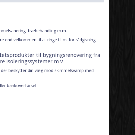
skimmelsanering, træbehandling m.m.
e end velkommen til at ringe til os for rådgivning
tetsprodukter til bygningsrenovering fra
e isoleringssystemer m.v.
 der beskytter din væg mod skimmelsvamp med
ller bankoverførsel