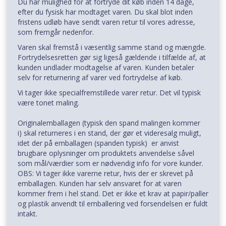
Du har mulighed for at fortryde dit køb inden 14 dage,
efter du fysisk har modtaget varen. Du skal blot inden
fristens udløb have sendt varen retur til vores adresse,
som fremgår nedenfor.
Varen skal fremstå i væsentlig samme stand og mængde.
Fortrydelsesretten gør sig ligeså gældende i tilfælde af, at
kunden undlader modtagelse af varen. Kunden betaler
selv for returnering af varer ved fortrydelse af køb.
Vi tager ikke specialfremstillede varer retur. Det vil typisk
være tonet maling.
Originalemballagen (typisk den spand malingen kommer
i) skal returneres i en stand, der gør et videresalg muligt,
idet der på emballagen (spanden typisk) er anvist
brugbare oplysninger om produktets anvendelse såvel
som mål/værdier som er nødvendig info for vore kunder.
OBS: Vi tager ikke varerne retur, hvis der er skrevet på
emballagen. Kunden har selv ansvaret for at varen
kommer frem i hel stand. Det er ikke et krav at papir/paller
og plastik anvendt til emballering ved forsendelsen er fuldt
intakt.