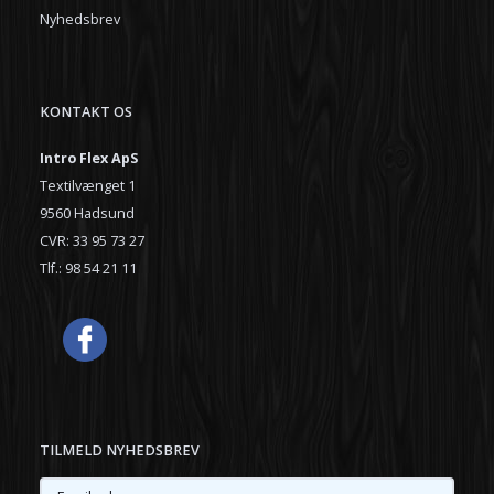
Nyhedsbrev
KONTAKT OS
Intro Flex ApS
Textilvænget 1
9560 Hadsund
CVR: 33 95 73 27
Tlf.: 98 54 21 11
TILMELD NYHEDSBREV
Email-