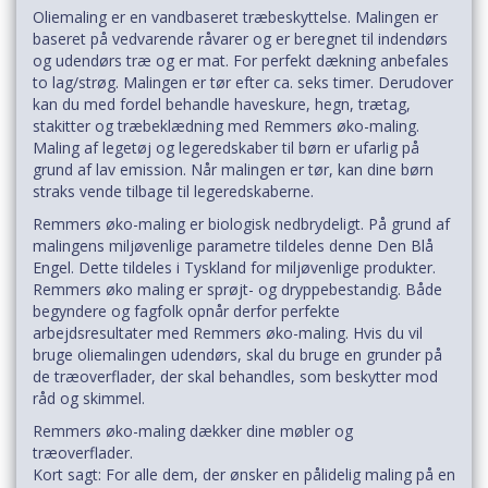
Oliemaling er en vandbaseret træbeskyttelse. Malingen er
baseret på vedvarende råvarer og er beregnet til indendørs
og udendørs træ og er mat. For perfekt dækning anbefales
to lag/strøg. Malingen er tør efter ca. seks timer. Derudover
kan du med fordel behandle haveskure, hegn, trætag,
stakitter og træbeklædning med Remmers øko-maling.
Maling af ​​legetøj og legeredskaber til børn er ufarlig på
grund af lav emission. Når malingen er tør, kan dine børn
straks vende tilbage til legeredskaberne.
Remmers øko-maling er biologisk nedbrydeligt. På grund af
malingens miljøvenlige parametre tildeles denne Den Blå
Engel. Dette tildeles i Tyskland for miljøvenlige produkter.
Remmers øko maling er sprøjt- og dryppebestandig. Både
begyndere og fagfolk opnår derfor perfekte
arbejdsresultater med Remmers øko-maling. Hvis du vil
bruge oliemalingen udendørs, skal du bruge en grunder på
de træoverflader, der skal behandles, som beskytter mod
råd og skimmel.
Remmers øko-maling dækker dine møbler og
træoverflader.
Kort sagt: For alle dem, der ønsker en pålidelig maling på en