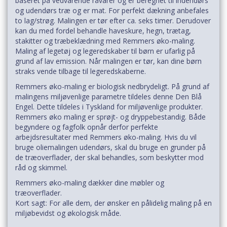
baseret på vedvarende råvarer og er beregnet til indendørs
og udendørs træ og er mat. For perfekt dækning anbefales
to lag/strøg. Malingen er tør efter ca. seks timer. Derudover
kan du med fordel behandle haveskure, hegn, trætag,
stakitter og træbeklædning med Remmers øko-maling.
Maling af ​​legetøj og legeredskaber til børn er ufarlig på
grund af lav emission. Når malingen er tør, kan dine børn
straks vende tilbage til legeredskaberne.
Remmers øko-maling er biologisk nedbrydeligt. På grund af
malingens miljøvenlige parametre tildeles denne Den Blå
Engel. Dette tildeles i Tyskland for miljøvenlige produkter.
Remmers øko maling er sprøjt- og dryppebestandig. Både
begyndere og fagfolk opnår derfor perfekte
arbejdsresultater med Remmers øko-maling. Hvis du vil
bruge oliemalingen udendørs, skal du bruge en grunder på
de træoverflader, der skal behandles, som beskytter mod
råd og skimmel.
Remmers øko-maling dækker dine møbler og
træoverflader.
Kort sagt: For alle dem, der ønsker en pålidelig maling på en
miljøbevidst og økologisk måde.